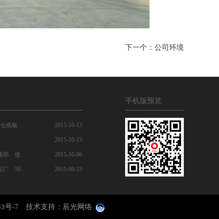
下一个：公司环境
手机版预览
Smith ATOX50 原料磨刮板仓底板上用超强高耐磨浇注料
2015-10-13
2015-10-13
铁道部巢湖水泥厂蓖冷机顶部 使用陶瓷锚固件的浇注现场
2015-10-06
成都院设计海螺白马山水泥厂 5000T/d耐磨陶瓷涂料使用风管部位
2015-09-23
83号-7
技术支持：
辰光网络